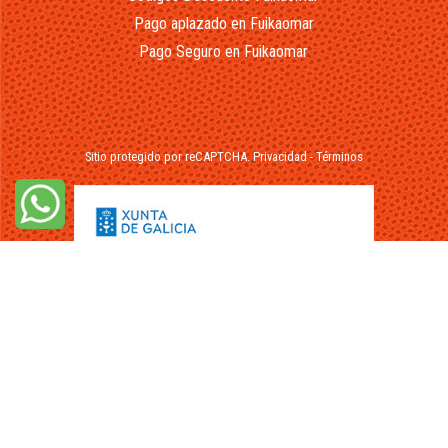
Pago aplazado en Fuikaomar
Pago Seguro en Fuikaomar
Sitio protegido por reCAPTCHA.
Privacidad
-
Términos