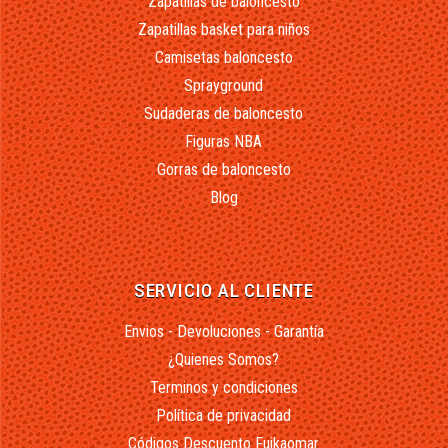
Zapatillas de baloncesto
Zapatillas basket para niños
Camisetas baloncesto
Sprayground
Sudaderas de baloncesto
Figuras NBA
Gorras de baloncesto
Blog
SERVICIO AL CLIENTE
Envios - Devoluciones - Garantía
¿Quienes Somos?
Terminos y condiciones
Política de privacidad
Códigos Descuento Fuikaomar