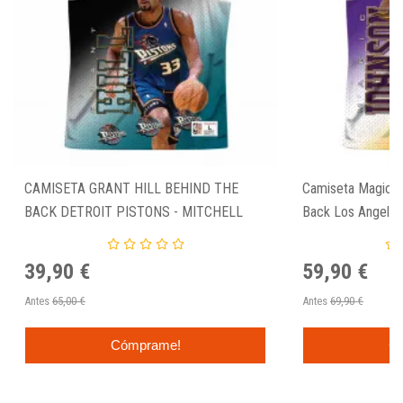
CAMISETA GRANT HILL BEHIND THE
Camiseta Magic 
BACK DETROIT PISTONS - MITCHELL
Back Los Angeles 
NESS
39,90 €
59,90 €
Antes
65,00 €
Antes
69,90 €
Cómprame!
C