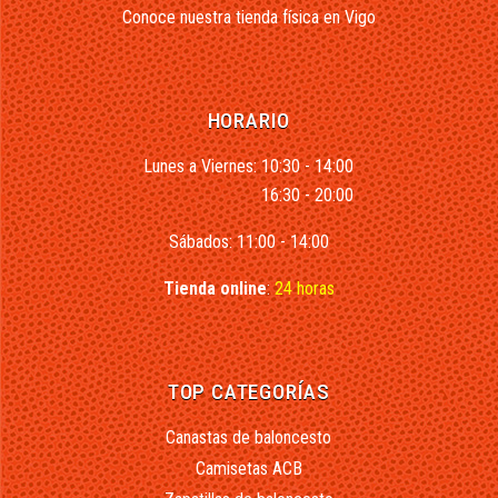
Conoce nuestra tienda física en Vigo
HORARIO
Lunes a Viernes: 10:30 - 14:00
16:30 - 20:00
Sábados: 11:00 - 14:00
Tienda online
:
24 horas
TOP CATEGORÍAS
Canastas de baloncesto
Camisetas ACB