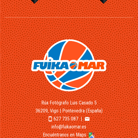
Rúa Fotógrafo Luis Casado 5
36209, Vigo | Pontevedra (España)
627 735 087
|
smartphone
email
info@fuikaomar.es
Encuéntranos en Maps