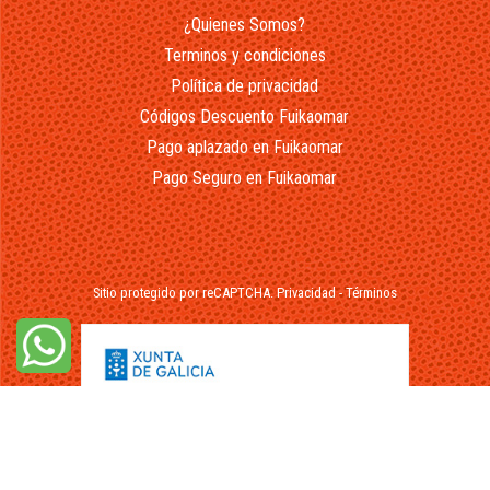
¿Quienes Somos?
Terminos y condiciones
Política de privacidad
Códigos Descuento Fuikaomar
Pago aplazado en Fuikaomar
Pago Seguro en Fuikaomar
Sitio protegido por reCAPTCHA.
Privacidad
-
Términos