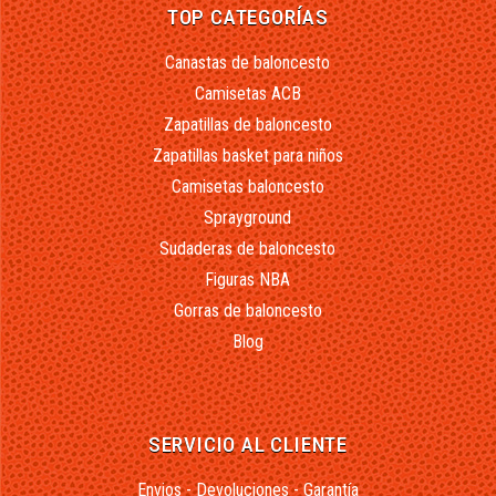
TOP CATEGORÍAS
Canastas de baloncesto
Camisetas ACB
Zapatillas de baloncesto
Zapatillas basket para niños
Camisetas baloncesto
Sprayground
Sudaderas de baloncesto
Figuras NBA
Gorras de baloncesto
Blog
SERVICIO AL CLIENTE
Envios - Devoluciones - Garantía