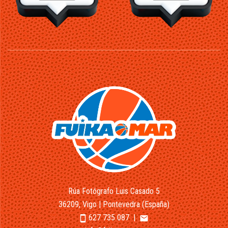
Rúa Fotógrafo Luis Casado 5
36209, Vigo | Pontevedra (España)
627 735 087
|
smartphone
email