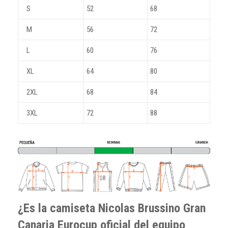
S
52
68
M
56
72
L
60
76
XL
64
80
2XL
68
84
3XL
72
88
¿Es la camiseta Nicolas Brussino Gran
Canaria Eurocup oficial del equipo