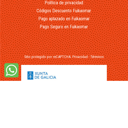
Política de privacidad
Códigos Descuento Fuikaomar
Pago aplazado en Fuikaomar
Pago Seguro en Fuikaomar
Sitio protegido por reCAPTCHA.
Privacidad
-
Términos