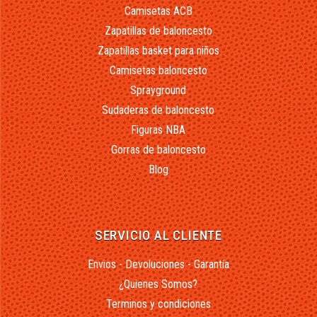
Camisetas ACB
Zapatillas de baloncesto
Zapatillas basket para niños
Camisetas baloncesto
Sprayground
Sudaderas de baloncesto
Figuras NBA
Gorras de baloncesto
Blog
SERVICIO AL CLIENTE
Envios - Devoluciones - Garantía
¿Quienes Somos?
Terminos y condiciones