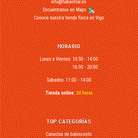
info@fuikaomar.es
Encuéntranos en Maps
Conoce nuestra tienda física en Vigo
HORARIO
Lunes a Viernes: 10:30 - 14:00
16:30 - 20:00
Sábados: 11:00 - 14:00
Tienda online
:
24 horas
TOP CATEGORÍAS
Canastas de baloncesto