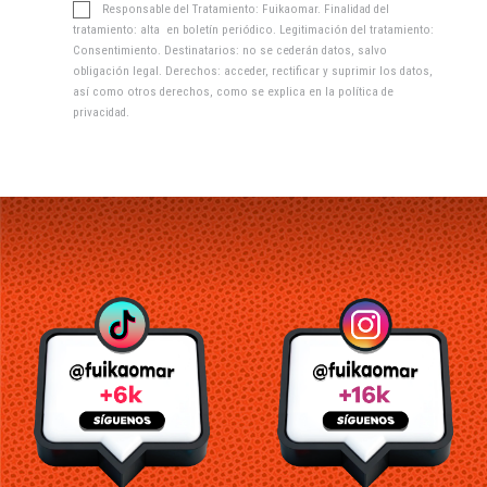
Responsable del Tratamiento: Fuikaomar. Finalidad del
tratamiento: alta en boletín periódico. Legitimación del tratamiento:
Consentimiento. Destinatarios: no se cederán datos, salvo
obligación legal. Derechos: acceder, rectificar y suprimir los datos,
así como otros derechos, como se explica en la
política de
privacidad
.