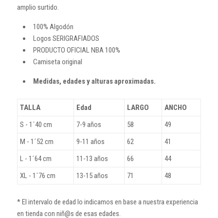
amplio surtido.
100% Algodón
Logos SERIGRAFIADOS
PRODUCTO OFICIAL NBA 100%
Camiseta original
Medidas, edades y alturas aproximadas.
TALLA
Edad
LARGO
ANCHO
S - 1´40 cm
7-9 años
58
49
M - 1´52 cm
9-11 años
62
41
L - 1´64 cm
11-13 años
66
44
XL - 1´76 cm
13-15 años
71
48
* El intervalo de edad lo indicamos en base a nuestra experiencia
en tienda con niñ@s de esas edades.