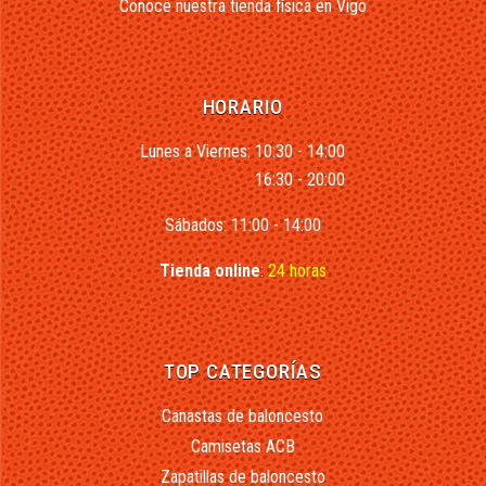
Conoce nuestra tienda física en Vigo
HORARIO
Lunes a Viernes: 10:30 - 14:00
16:30 - 20:00
Sábados: 11:00 - 14:00
Tienda online
:
24 horas
TOP CATEGORÍAS
Canastas de baloncesto
Camisetas ACB
Zapatillas de baloncesto