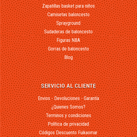
Zapatillas basket para niños
Camisetas baloncesto
Sprayground
Sudaderas de baloncesto
Figuras NBA
Gorras de baloncesto
Blog
SERVICIO AL CLIENTE
Envios - Devoluciones - Garantía
¿Quienes Somos?
Terminos y condiciones
Política de privacidad
Códigos Descuento Fuikaomar