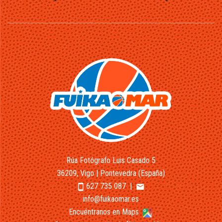
Rúa Fotógrafo Luis Casado 5
36209, Vigo | Pontevedra (España)
627 735 087
|
smartphone
email
info@fuikaomar.es
Encuéntranos en Maps