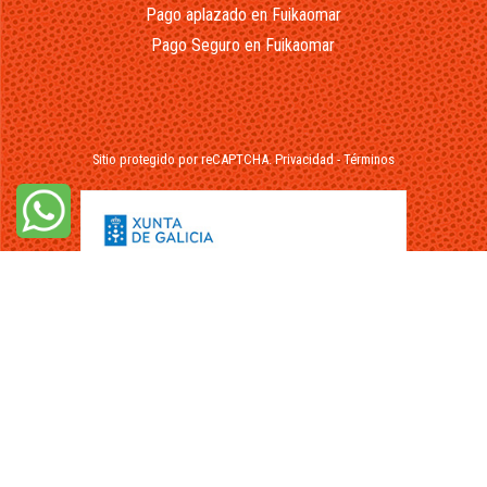
Pago aplazado en Fuikaomar
Pago Seguro en Fuikaomar
Sitio protegido por reCAPTCHA.
Privacidad
-
Términos