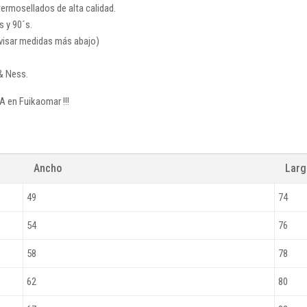
rmosellados de alta calidad.
s y 90´s.
revisar medidas más abajo)
& Ness.
A en Fuikaomar !!!
Ancho
Lar
49
74
54
76
58
78
62
80