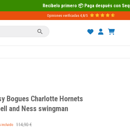
ecíbelo primero 📦 Paga después con Sequra 💶
Opiniones verificadas
4,8/5

y Bogues Charlotte Hornets
hell and Ness swingman
114,90 €
A incluido