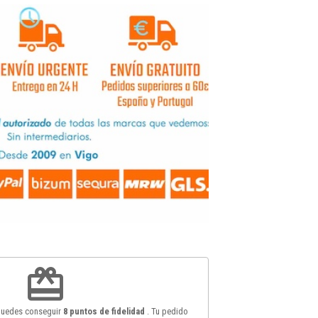
redeem
 puedes conseguir
8
puntos de fidelidad
. Tu pedido