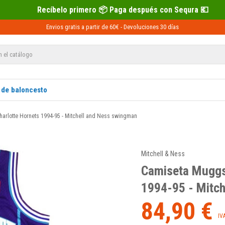
imero 📦 Paga después con Sequra 💶
R
Envios gratis a partir de 60€ -
Devoluciones
30 días
 de baloncesto
arlotte Hornets 1994-95 - Mitchell and Ness swingman
Mitchell & Ness
Camiseta Muggs
1994-95 - Mitc
84,90 €
IV