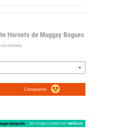
tte Hornets de Muggsy Bogues
e los Hornets
Cómprame!