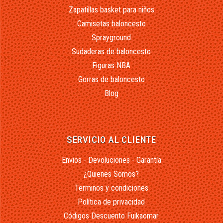
Zapatillas basket para niños
Camisetas baloncesto
Sprayground
Sudaderas de baloncesto
Figuras NBA
Gorras de baloncesto
Blog
SERVICIO AL CLIENTE
Envios - Devoluciones - Garantía
¿Quienes Somos?
Terminos y condiciones
Política de privacidad
Códigos Descuento Fuikaomar