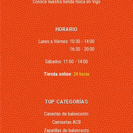
Conoce nuestra tienda física en Vigo
HORARIO
Lunes a Viernes: 10:30 - 14:00
16:30 - 20:00
Sábados: 11:00 - 14:00
Tienda online
:
24 horas
TOP CATEGORÍAS
Canastas de baloncesto
Camisetas ACB
Zapatillas de baloncesto