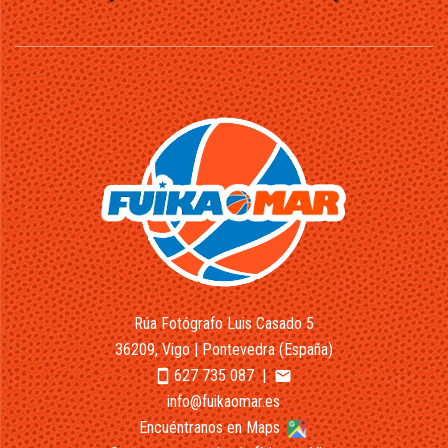
Rúa Fotógrafo Luis Casado 5
36209, Vigo | Pontevedra (España)
627 735 087
|
smartphone
email
info@fuikaomar.es
Encuéntranos en Maps