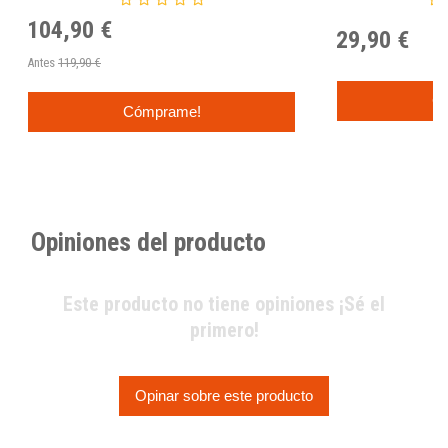
104,90 €
29,90 €
Antes
119,90 €
C
Cómprame!
Opiniones del producto
Este producto no tiene opiniones ¡Sé el
primero!
Opinar sobre este producto