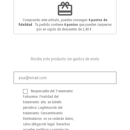
redeem
Comprando este artículo, puedes conseguir
6
puntos de
fidelidad
. Tu pedido contiene
6
puntos
que pueden canjearse
por un cupón de descuento de
2,40 €
.
Recibe este producto sin gastos de envío
Responsable del Tratamiento:
Fuikaomar. Finalidad del
tratamiento: alta en boletín
periódico. Legitimación del
tratamiento: Consentimiento.
Destinatarios: no se cederán datos,
salvo obligación legal. Derechos:
acceder, rectificar y suprimir los