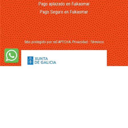
Pago aplazado en Fuikaomar
Pago Seguro en Fuikaomar
Sitio protegido por reCAPTCHA.
Privacidad
-
Términos