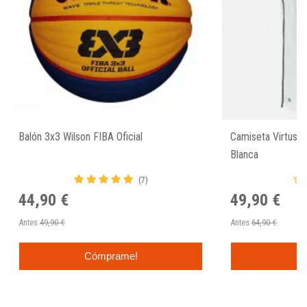
Balón 3x3 Wilson FIBA Oficial
Camiseta Virtus 
Blanca
(7)
44,90 €
49,90 €
Antes
49,90 €
Antes
64,90 €
Cómprame!
C