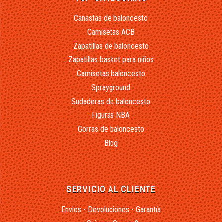
Canastas de baloncesto
Camisetas ACB
Zapatillas de baloncesto
Zapatillas basket para niños
Camisetas baloncesto
Sprayground
Sudaderas de baloncesto
Figuras NBA
Gorras de baloncesto
Blog
SERVICIO AL CLIENTE
Envios - Devoluciones - Garantía