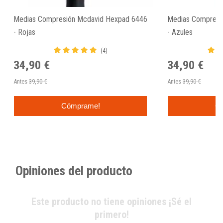
Medias Compresión Mcdavid Hexpad 6446
Medias Compresi
- Rojas
- Azules
(4)
34,90 €
34,90 €
Antes
39,90 €
Antes
39,90 €
Cómprame!
C
Opiniones del producto
Este producto no tiene opiniones ¡Sé el
primero!