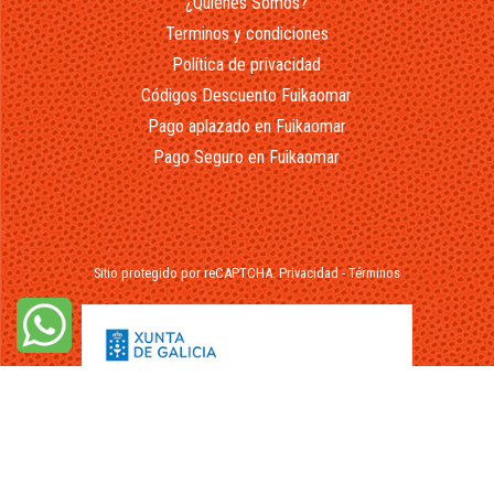
¿Quienes Somos?
Terminos y condiciones
Política de privacidad
Códigos Descuento Fuikaomar
Pago aplazado en Fuikaomar
Pago Seguro en Fuikaomar
Sitio protegido por reCAPTCHA.
Privacidad
-
Términos