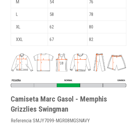
M
54
76
L
58
78
XL
62
80
XXL
67
82
Camiseta Marc Gasol - Memphis
Grizzlies Swingman
Referencia
SMJY7099-MGR08MGSNAVY