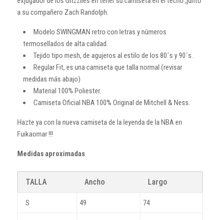
exjugador de los Grizzlies en tener su camiseta en el techo ,junto
a su compañero Zach Randolph.
Modelo SWINGMAN retro con letras y números
termosellados de alta calidad.
Tejido tipo mesh, de agujeros al estilo de los 80´s y 90´s.
Regular Fit, es una camiseta que talla normal (revisar
medidas más abajo)
Material 100% Poliester.
Camiseta Oficial NBA 100% Original de Mitchell & Ness.
Hazte ya con la nueva camiseta de la leyenda de la NBA en
Fuikaomar !!!
Medidas aproximadas
TALLA
Ancho
Largo
S
49
74