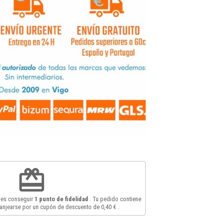
redeem
des conseguir
1
punto de fidelidad
. Tu pedido contiene
anjearse por un cupón de descuento de
0,40 €
.