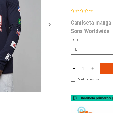
Camiseta manga l
Sons Worldwide
Talla
Añadir a favoritos