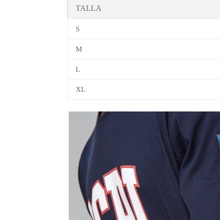
TALLA
S
M
L
XL