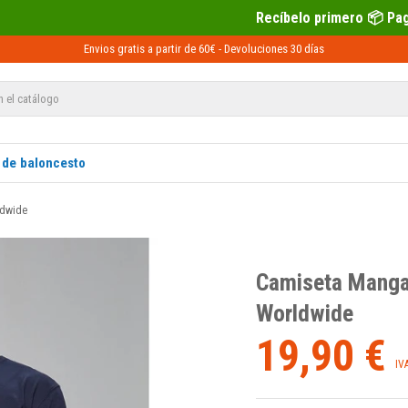
Recíbelo primero 📦 Paga después con Sequr
Envios gratis a partir de 60€ -
Devoluciones
30 días
 de baloncesto
ldwide
Camiseta Manga
Worldwide
19,90 €
IV