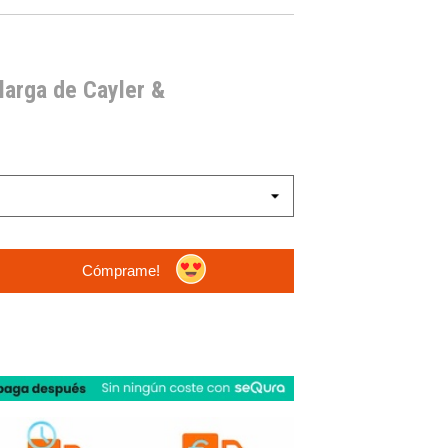
arga de Cayler &
Cómprame!