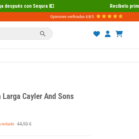
a 💶
Recíbelo primero 📦 Paga después
Opiniones verificadas
4,8/5

 Larga Cayler And Sons
44,90 €
A incluido