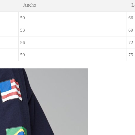
Ancho
L
50
66
53
69
56
72
59
75