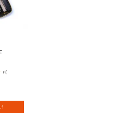
E
(3)
e!