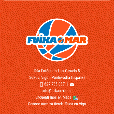
Rúa Fotógrafo Luis Casado 5
36209, Vigo | Pontevedra (España)
627 735 087
|
smartphone
email
info@fuikaomar.es
Encuéntranos en Maps
Conoce nuestra tienda física en Vigo