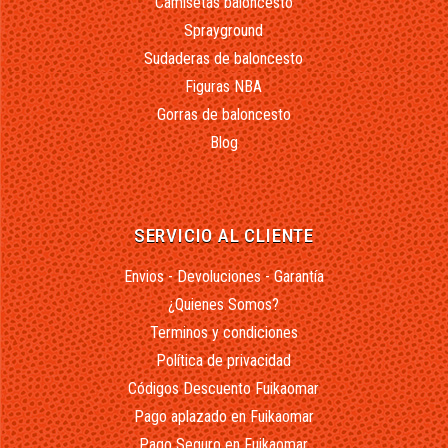
Camisetas baloncesto
Sprayground
Sudaderas de baloncesto
Figuras NBA
Gorras de baloncesto
Blog
SERVICIO AL CLIENTE
Envios - Devoluciones - Garantía
¿Quienes Somos?
Terminos y condiciones
Política de privacidad
Códigos Descuento Fuikaomar
Pago aplazado en Fuikaomar
Pago Seguro en Fuikaomar