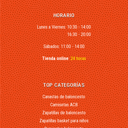
HORARIO
Lunes a Viernes: 10:30 - 14:00
16:30 - 20:00
Sábados: 11:00 - 14:00
Tienda online
:
24 horas
TOP CATEGORÍAS
Canastas de baloncesto
Camisetas ACB
Zapatillas de baloncesto
Zapatillas basket para niños