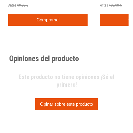
Antes
99,90 €
Antes
109,90 €
Cómprame!
C
Opiniones del producto
Este producto no tiene opiniones ¡Sé el
primero!
Opinar sobre este producto