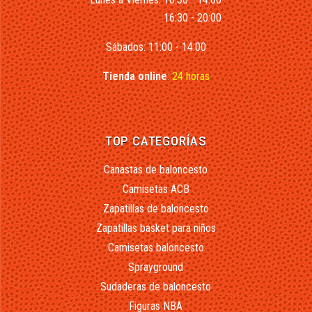
16:30 - 20:00
Sábados: 11:00 - 14:00
Tienda online
:
24 horas
TOP CATEGORÍAS
Canastas de baloncesto
Camisetas ACB
Zapatillas de baloncesto
Zapatillas basket para niños
Camisetas baloncesto
Sprayground
Sudaderas de baloncesto
Figuras NBA