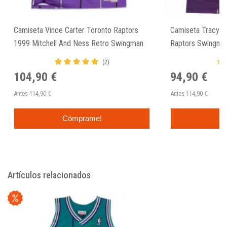
Camiseta Vince Carter Toronto Raptors
Camiseta Tracy M
1999 Mitchell And Ness Retro Swingman
Raptors Swingman
Jersey
Ness.
(2)
104,90 €
94,90 €
Antes
114,90 €
Antes
114,90 €
Cómprame!
C
Artículos relacionados