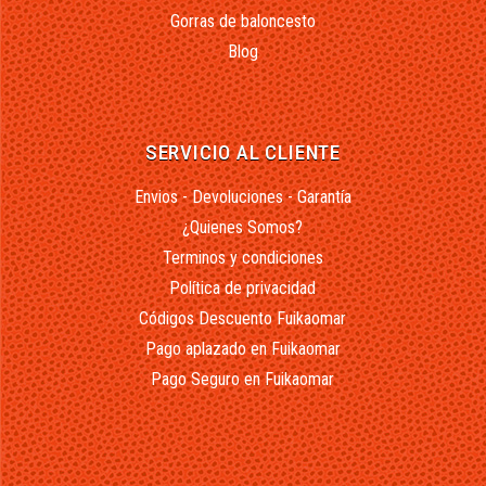
Gorras de baloncesto
Blog
SERVICIO AL CLIENTE
Envios - Devoluciones - Garantía
¿Quienes Somos?
Terminos y condiciones
Política de privacidad
Códigos Descuento Fuikaomar
Pago aplazado en Fuikaomar
Pago Seguro en Fuikaomar