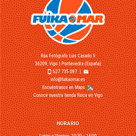
Rúa Fotógrafo Luis Casado 5
36209, Vigo | Pontevedra (España)
627 735 087
|
smartphone
email
info@fuikaomar.es
Encuéntranos en Maps
Conoce nuestra tienda física en Vigo
HORARIO
Lunes a Viernes: 10:30 - 14:00