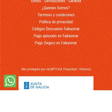
Envios - Devoluciones - Garantía
¿Quienes Somos?
Terminos y condiciones
Política de privacidad
Códigos Descuento Fuikaomar
Pago aplazado en Fuikaomar
Pago Seguro en Fuikaomar
Sitio protegido por reCAPTCHA.
Privacidad
-
Términos