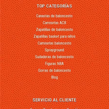
TOP CATEGORÍAS
Canastas de baloncesto
Camisetas ACB
Zapatillas de baloncesto
Zapatillas basket para niños
Camisetas baloncesto
Sprayground
Sudaderas de baloncesto
Figuras NBA
Gorras de baloncesto
Blog
SERVICIO AL CLIENTE