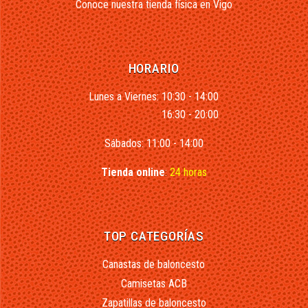
Conoce nuestra tienda física en Vigo
HORARIO
Lunes a Viernes: 10:30 - 14:00
16:30 - 20:00
Sábados: 11:00 - 14:00
Tienda online
:
24 horas
TOP CATEGORÍAS
Canastas de baloncesto
Camisetas ACB
Zapatillas de baloncesto