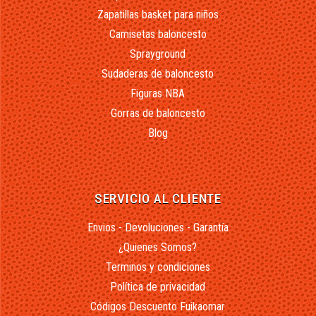
Zapatillas basket para niños
Camisetas baloncesto
Sprayground
Sudaderas de baloncesto
Figuras NBA
Gorras de baloncesto
Blog
SERVICIO AL CLIENTE
Envios - Devoluciones - Garantía
¿Quienes Somos?
Terminos y condiciones
Política de privacidad
Códigos Descuento Fuikaomar