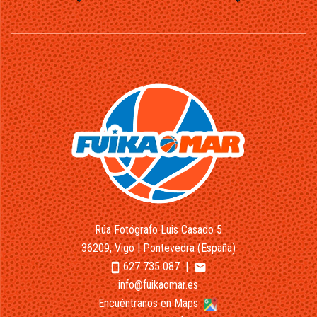
Rúa Fotógrafo Luis Casado 5
36209, Vigo | Pontevedra (España)
627 735 087
|
smartphone
email
info@fuikaomar.es
Encuéntranos en Maps