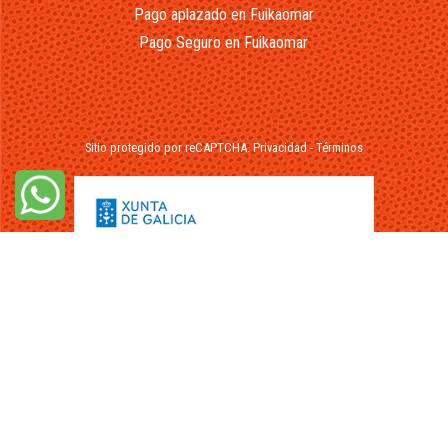
Pago aplazado en Fuikaomar
Pago Seguro en Fuikaomar
Sitio protegido por reCAPTCHA.
Privacidad
-
Términos