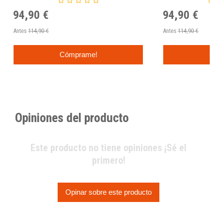
94,90 €
94,90 €
Antes
114,90 €
Antes
114,90 €
Cómprame!
C
Opiniones del producto
Este producto no tiene opiniones ¡Sé el
primero!
Opinar sobre este producto