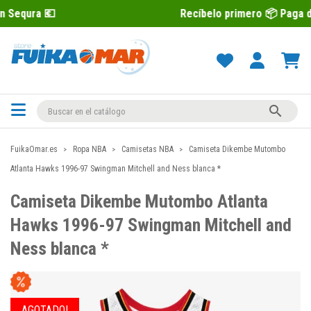
Recíbelo primero 📦 Paga después con S

FuikaOmar.es
Ropa NBA
Camisetas NBA
Camiseta Dikembe Mutombo
Atlanta Hawks 1996-97 Swingman Mitchell and Ness blanca *
Camiseta Dikembe Mutombo Atlanta
Hawks 1996-97 Swingman Mitchell and
Ness blanca *
AGOTADO!