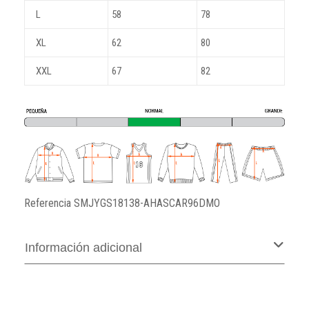
L
58
78
XL
62
80
XXL
67
82
Referencia
SMJYGS18138-AHASCAR96DMO
Información adicional