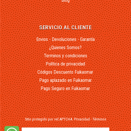
Blog
SERVICIO AL CLIENTE
Envios - Devoluciones - Garantía
¿Quienes Somos?
Terminos y condiciones
Política de privacidad
Códigos Descuento Fuikaomar
Pago aplazado en Fuikaomar
Pago Seguro en Fuikaomar
Sitio protegido por reCAPTCHA.
Privacidad
-
Términos