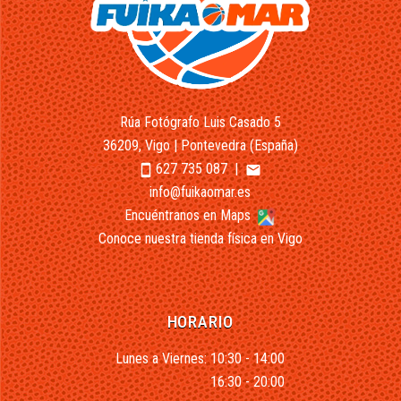
Rúa Fotógrafo Luis Casado 5
36209, Vigo | Pontevedra (España)
627 735 087
|
smartphone
email
info@fuikaomar.es
Encuéntranos en Maps
Conoce nuestra tienda física en Vigo
HORARIO
Lunes a Viernes: 10:30 - 14:00
16:30 - 20:00