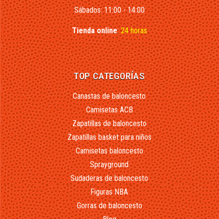
Sábados: 11:00 - 14:00
Tienda online
:
24 horas
TOP CATEGORÍAS
Canastas de baloncesto
Camisetas ACB
Zapatillas de baloncesto
Zapatillas basket para niños
Camisetas baloncesto
Sprayground
Sudaderas de baloncesto
Figuras NBA
Gorras de baloncesto