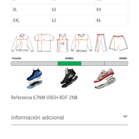
XL
60
84
XXL
62
86
Referencia
67NM-ORGH-8DF-2NA
Información adicional