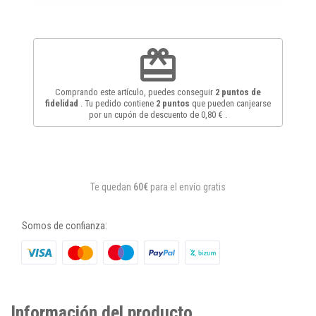
redeem
Comprando este artículo, puedes conseguir
2
puntos de
fidelidad
. Tu pedido contiene
2
puntos
que pueden canjearse
por un cupón de descuento de
0,80 €
.
Te quedan
60€
para el envío gratis
Somos de confianza:
Información del producto