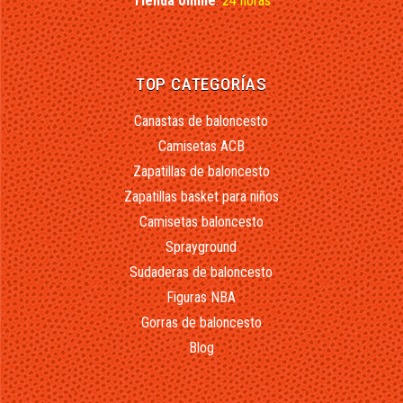
Tienda online
:
24 horas
TOP CATEGORÍAS
Canastas de baloncesto
Camisetas ACB
Zapatillas de baloncesto
Zapatillas basket para niños
Camisetas baloncesto
Sprayground
Sudaderas de baloncesto
Figuras NBA
Gorras de baloncesto
Blog