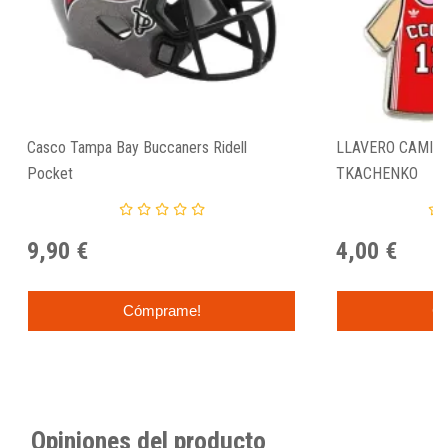
Casco Tampa Bay Buccaners Ridell
LLAVERO CAMISE
Pocket
TKACHENKO
9,90 €
4,00 €
Cómprame!
C
Opiniones del producto