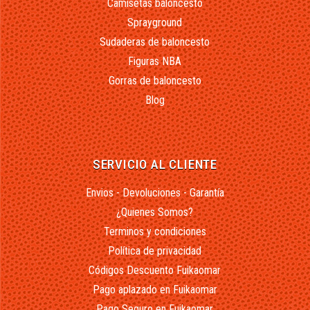
Camisetas baloncesto
Sprayground
Sudaderas de baloncesto
Figuras NBA
Gorras de baloncesto
Blog
SERVICIO AL CLIENTE
Envios - Devoluciones - Garantía
¿Quienes Somos?
Terminos y condiciones
Política de privacidad
Códigos Descuento Fuikaomar
Pago aplazado en Fuikaomar
Pago Seguro en Fuikaomar