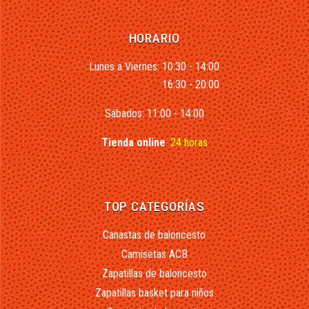
HORARIO
Lunes a Viernes: 10:30 - 14:00
16:30 - 20:00
Sábados: 11:00 - 14:00
Tienda online
:
24 horas
TOP CATEGORÍAS
Canastas de baloncesto
Camisetas ACB
Zapatillas de baloncesto
Zapatillas basket para niños