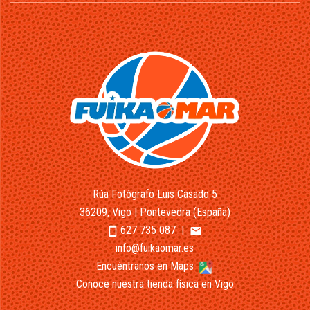
Rúa Fotógrafo Luis Casado 5
36209, Vigo | Pontevedra (España)
627 735 087
|
smartphone
email
info@fuikaomar.es
Encuéntranos en Maps
Conoce nuestra tienda física en Vigo