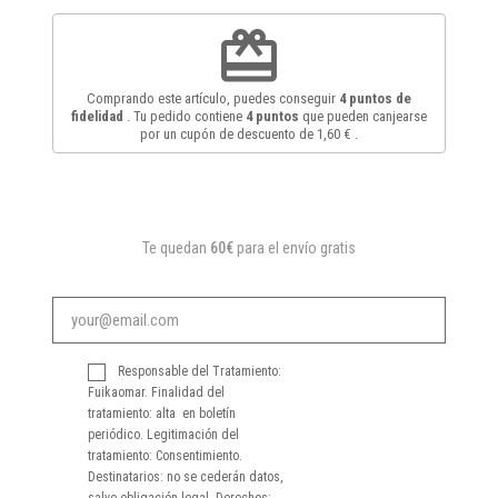
redeem
Comprando este artículo, puedes conseguir
4
puntos de
fidelidad
. Tu pedido contiene
4
puntos
que pueden canjearse
por un cupón de descuento de
1,60 €
.
Te quedan
60€
para el envío gratis
Responsable del Tratamiento:
Fuikaomar. Finalidad del
tratamiento: alta en boletín
periódico. Legitimación del
tratamiento: Consentimiento.
Destinatarios: no se cederán datos,
salvo obligación legal. Derechos: