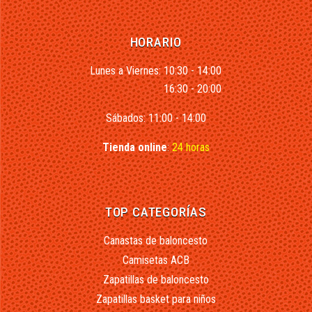
HORARIO
Lunes a Viernes: 10:30 - 14:00
16:30 - 20:00
Sábados: 11:00 - 14:00
Tienda online
:
24 horas
TOP CATEGORÍAS
Canastas de baloncesto
Camisetas ACB
Zapatillas de baloncesto
Zapatillas basket para niños