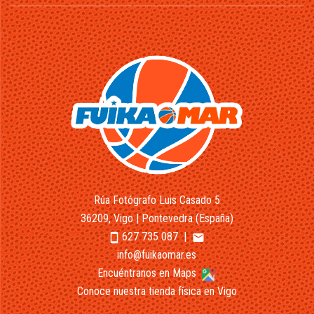
Rúa Fotógrafo Luis Casado 5
36209, Vigo | Pontevedra (España)
627 735 087
|
smartphone
email
info@fuikaomar.es
Encuéntranos en Maps
Conoce nuestra tienda física en Vigo