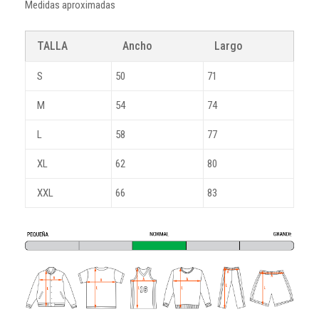
Medidas aproximadas
TALLA
Ancho
Largo
S
50
71
M
54
74
L
58
77
XL
62
80
XXL
66
83