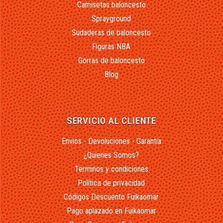
Camisetas baloncesto
Sprayground
Sudaderas de baloncesto
Figuras NBA
Gorras de baloncesto
Blog
SERVICIO AL CLIENTE
Envios - Devoluciones - Garantía
¿Quienes Somos?
Terminos y condiciones
Política de privacidad
Códigos Descuento Fuikaomar
Pago aplazado en Fuikaomar