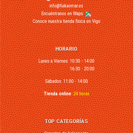
info@fuikaomar.es
Encuéntranos en Maps
Conoce nuestra tienda física en Vigo
HORARIO
Lunes a Viernes: 10:30 - 14:00
16:30 - 20:00
Sábados: 11:00 - 14:00
Tienda online
:
24 horas
TOP CATEGORÍAS