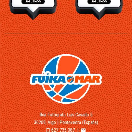
Rúa Fotógrafo Luis Casado 5
36209, Vigo | Pontevedra (España)
627 735 087
|
smartphone
email