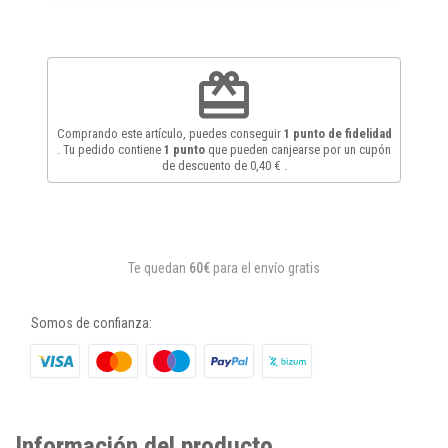
redeem
Comprando este artículo, puedes conseguir
1
punto de fidelidad
. Tu pedido contiene
1
punto
que pueden canjearse por un cupón
de descuento de
0,40 €
.
Te quedan
60€
para el envío gratis
Somos de confianza:
Información del producto