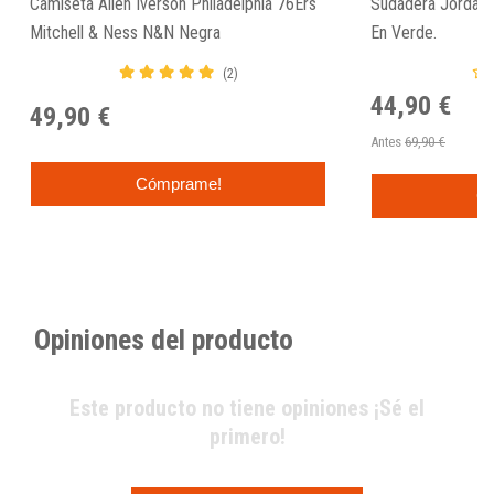
Camiseta Allen Iverson Philadelphia 76Ers
Sudadera Jordan 
Mitchell & Ness N&N Negra
En Verde.
(2)
44,90 €
49,90 €
Antes
69,90 €
Cómprame!
C
Opiniones del producto
Este producto no tiene opiniones ¡Sé el
primero!