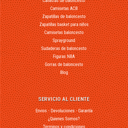
Canastas de baloncesto
Camisetas ACB
Zapatillas de baloncesto
Zapatillas basket para niños
Camisetas baloncesto
Sprayground
Sudaderas de baloncesto
Figuras NBA
Gorras de baloncesto
Blog
SERVICIO AL CLIENTE
Envios - Devoluciones - Garantía
¿Quienes Somos?
Terminos y condiciones