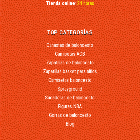
Tienda online
:
24 horas
TOP CATEGORÍAS
Canastas de baloncesto
Camisetas ACB
Zapatillas de baloncesto
Zapatillas basket para niños
Camisetas baloncesto
Sprayground
Sudaderas de baloncesto
Figuras NBA
Gorras de baloncesto
Blog