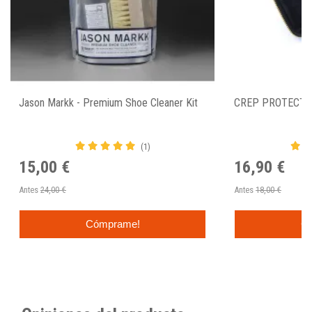
Jason Markk - Premium Shoe Cleaner Kit
CREP PROTECT 
(1)
15,00 €
16,90 €
Antes
24,00 €
Antes
18,00 €
Cómprame!
C