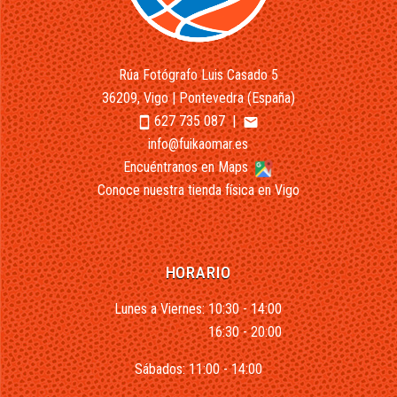
Rúa Fotógrafo Luis Casado 5
36209, Vigo | Pontevedra (España)
627 735 087
|
smartphone
email
info@fuikaomar.es
Encuéntranos en Maps
Conoce nuestra tienda física en Vigo
HORARIO
Lunes a Viernes: 10:30 - 14:00
16:30 - 20:00
Sábados: 11:00 - 14:00