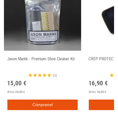
Jason Markk - Premium Shoe Cleaner Kit
CREP PROTECT 
(1)
15,00 €
16,90 €
Antes
24,00 €
Antes
18,00 €
Cómprame!
C