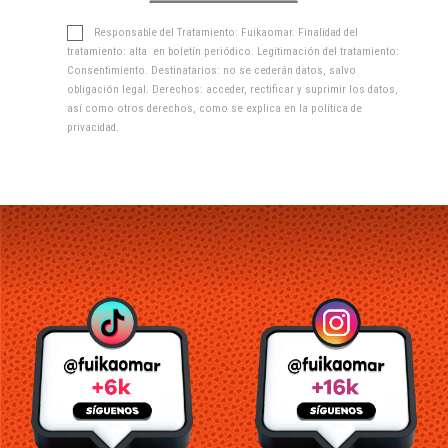
Responsable del Tratamiento: Fuikaomar. Finalidad del
tratamiento: alta en boletín periódico. Legitimación del tratamiento:
Consentimiento. Destinatarios: no se cederán datos, salvo
obligación legal. Derechos: acceder, rectificar y suprimir los datos,
así como otros derechos, como se explica en la
política de
privacidad
.