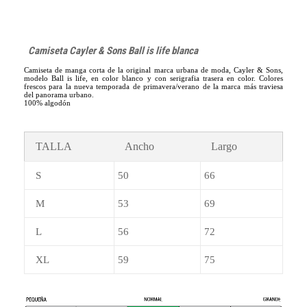
Camiseta Cayler & Sons Ball is life blanca
Camiseta de manga corta de la original marca urbana de moda, Cayler & Sons,
modelo Ball is life, en color blanco y con serigrafia trasera en color. Colores
frescos para la nueva temporada de primavera/verano de la marca más traviesa
del panorama urbano.
100% algodón
TALLA
Ancho
Largo
S
50
66
M
53
69
L
56
72
XL
59
75