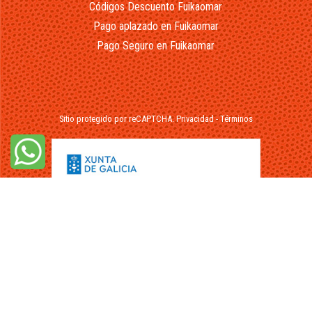
Códigos Descuento Fuikaomar
Pago aplazado en Fuikaomar
Pago Seguro en Fuikaomar
Sitio protegido por reCAPTCHA.
Privacidad
-
Términos