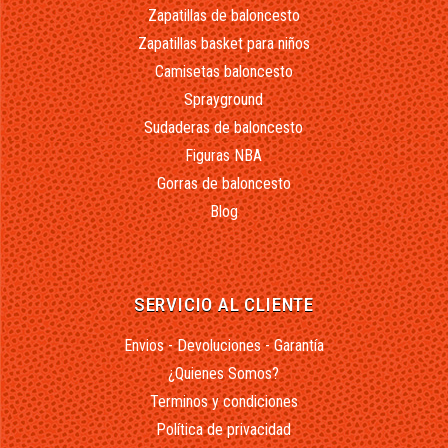
Zapatillas de baloncesto
Zapatillas basket para niños
Camisetas baloncesto
Sprayground
Sudaderas de baloncesto
Figuras NBA
Gorras de baloncesto
Blog
SERVICIO AL CLIENTE
Envios - Devoluciones - Garantía
¿Quienes Somos?
Terminos y condiciones
Política de privacidad