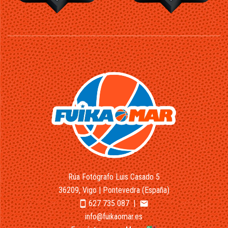
Rúa Fotógrafo Luis Casado 5
36209, Vigo | Pontevedra (España)
627 735 087
|
smartphone
email
info@fuikaomar.es