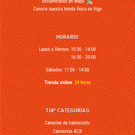
Encuéntranos en Maps
Conoce nuestra tienda física en Vigo
HORARIO
Lunes a Viernes: 10:30 - 14:00
16:30 - 20:00
Sábados: 11:00 - 14:00
Tienda online
:
24 horas
TOP CATEGORÍAS
Canastas de baloncesto
Camisetas ACB