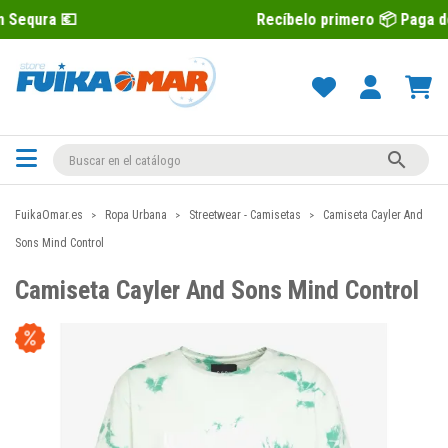
Recíbelo primero 📦 Paga después con S

FuikaOmar.es
Ropa Urbana
Streetwear - Camisetas
Camiseta Cayler And
Sons Mind Control
Camiseta Cayler And Sons Mind Control