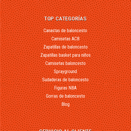
TOP CATEGORÍAS
Canastas de baloncesto
Camisetas ACB
Zapatillas de baloncesto
Zapatillas basket para niños
Camisetas baloncesto
Sprayground
Sudaderas de baloncesto
Figuras NBA
Gorras de baloncesto
Blog