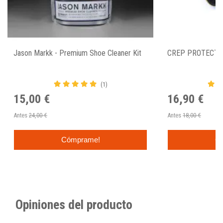
Jason Markk - Premium Shoe Cleaner Kit
CREP PROTECT 
(1)
15,00 €
16,90 €
Antes
24,00 €
Antes
18,00 €
Cómprame!
C
Opiniones del producto