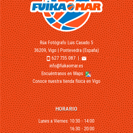
Rúa Fotógrafo Luis Casado 5
36209, Vigo | Pontevedra (España)
627 735 087
|
smartphone
email
info@fuikaomar.es
Encuéntranos en Maps
Conoce nuestra tienda física en Vigo
HORARIO
Lunes a Viernes: 10:30 - 14:00
16:30 - 20:00