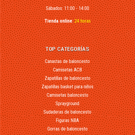
Sábados: 11:00 - 14:00
Tienda online
:
24 horas
TOP CATEGORÍAS
Canastas de baloncesto
Camisetas ACB
Zapatillas de baloncesto
Zapatillas basket para niños
Camisetas baloncesto
Sprayground
Sudaderas de baloncesto
Figuras NBA
Gorras de baloncesto