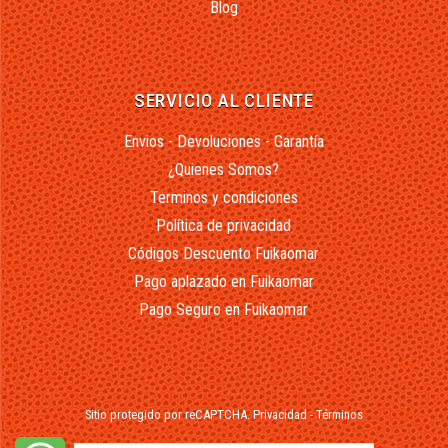
Blog
SERVICIO AL CLIENTE
Envios - Devoluciones - Garantía
¿Quienes Somos?
Terminos y condiciones
Política de privacidad
Códigos Descuento Fuikaomar
Pago aplazado en Fuikaomar
Pago Seguro en Fuikaomar
Sitio protegido por reCAPTCHA.
Privacidad
-
Términos