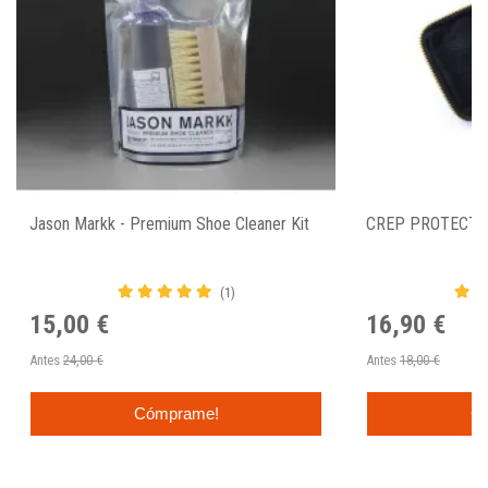
Jason Markk - Premium Shoe Cleaner Kit
CREP PROTECT 
(1)
15,00 €
16,90 €
Antes
24,00 €
Antes
18,00 €
Cómprame!
C