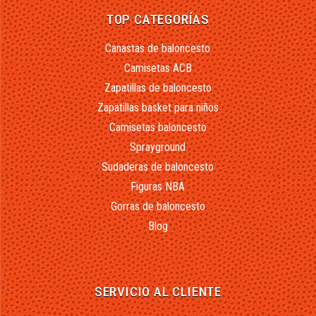
TOP CATEGORÍAS
Canastas de baloncesto
Camisetas ACB
Zapatillas de baloncesto
Zapatillas basket para niños
Camisetas baloncesto
Sprayground
Sudaderas de baloncesto
Figuras NBA
Gorras de baloncesto
Blog
SERVICIO AL CLIENTE