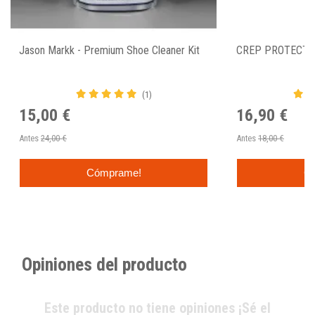
Jason Markk - Premium Shoe Cleaner Kit
CREP PROTECT 
(1)
15,00 €
16,90 €
Antes
24,00 €
Antes
18,00 €
Cómprame!
C
Opiniones del producto
Este producto no tiene opiniones ¡Sé el