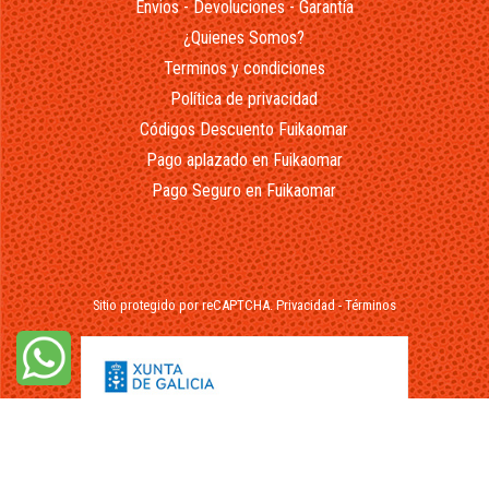
Envios - Devoluciones - Garantía
¿Quienes Somos?
Terminos y condiciones
Política de privacidad
Códigos Descuento Fuikaomar
Pago aplazado en Fuikaomar
Pago Seguro en Fuikaomar
Sitio protegido por reCAPTCHA.
Privacidad
-
Términos