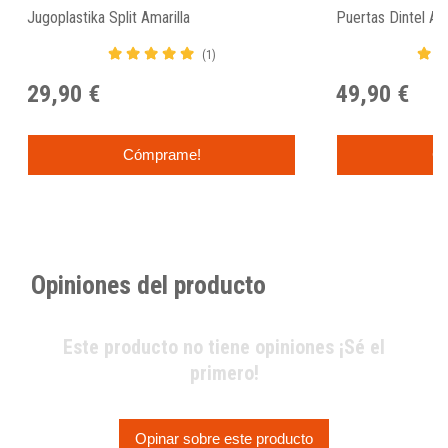
Jugoplastika Split Amarilla
Puertas Dintel Az
(1)
29,90 €
49,90 €
Cómprame!
C
Opiniones del producto
Este producto no tiene opiniones ¡Sé el
primero!
Opinar sobre este producto