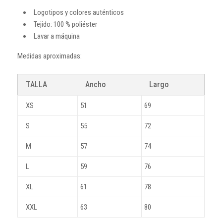
Logotipos y colores auténticos
Tejido: 100 % poliéster
Lavar a máquina
Medidas aproximadas:
TALLA
Ancho
Largo
XS
51
69
S
55
72
M
57
74
L
59
76
XL
61
78
XXL
63
80