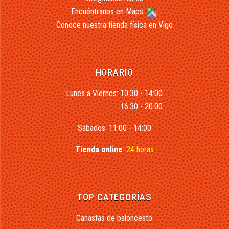
Encuéntranos en Maps
Conoce nuestra tienda física en Vigo
HORARIO
Lunes a Viernes: 10:30 - 14:00
16:30 - 20:00
Sábados: 11:00 - 14:00
Tienda online
:
24 horas
TOP CATEGORÍAS
Canastas de baloncesto