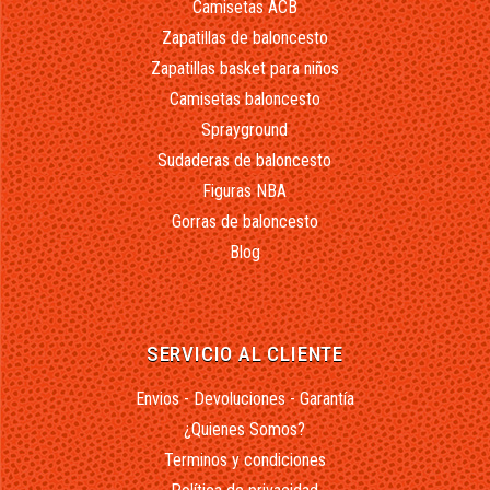
Camisetas ACB
Zapatillas de baloncesto
Zapatillas basket para niños
Camisetas baloncesto
Sprayground
Sudaderas de baloncesto
Figuras NBA
Gorras de baloncesto
Blog
SERVICIO AL CLIENTE
Envios - Devoluciones - Garantía
¿Quienes Somos?
Terminos y condiciones