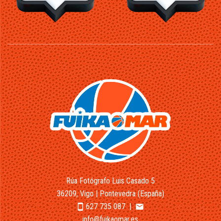
Rúa Fotógrafo Luis Casado 5
36209, Vigo | Pontevedra (España)
627 735 087
|
smartphone
email
info@fuikaomar.es