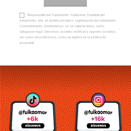
Responsable del Tratamiento: Fuikaomar. Finalidad del
tratamiento: alta en boletín periódico. Legitimación del tratamiento:
Consentimiento. Destinatarios: no se cederán datos, salvo
obligación legal. Derechos: acceder, rectificar y suprimir los datos,
así como otros derechos, como se explica en la
política de
privacidad
.