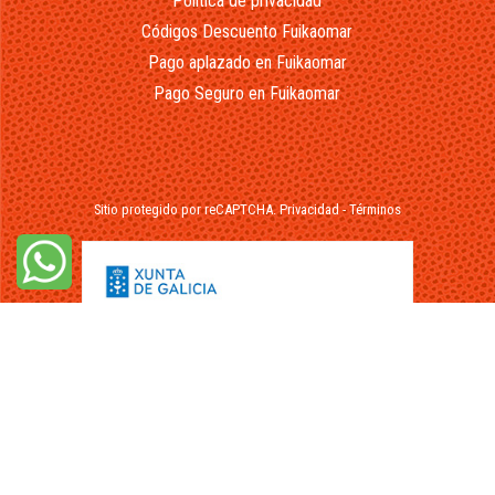
Política de privacidad
Códigos Descuento Fuikaomar
Pago aplazado en Fuikaomar
Pago Seguro en Fuikaomar
Sitio protegido por reCAPTCHA.
Privacidad
-
Términos