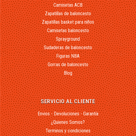
Camisetas ACB
Zapatillas de baloncesto
Zapatillas basket para niños
Camisetas baloncesto
Sprayground
Sudaderas de baloncesto
Figuras NBA
Gorras de baloncesto
Blog
SERVICIO AL CLIENTE
Envios - Devoluciones - Garantía
¿Quienes Somos?
Terminos y condiciones