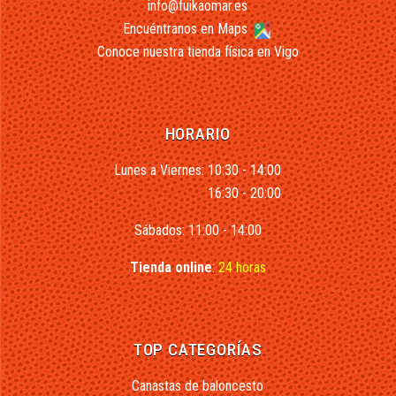
info@fuikaomar.es
Encuéntranos en Maps
Conoce nuestra tienda física en Vigo
HORARIO
Lunes a Viernes: 10:30 - 14:00
16:30 - 20:00
Sábados: 11:00 - 14:00
Tienda online
:
24 horas
TOP CATEGORÍAS
Canastas de baloncesto