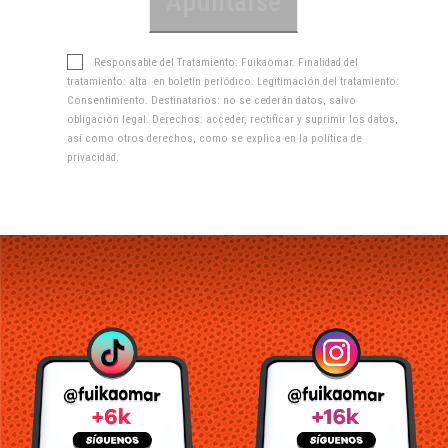
Responsable del Tratamiento: Fuikaomar. Finalidad del
tratamiento: alta en boletín periódico. Legitimación del tratamiento:
Consentimiento. Destinatarios: no se cederán datos, salvo
obligación legal. Derechos: acceder, rectificar y suprimir los datos,
así como otros derechos, como se explica en la
política de
privacidad
.