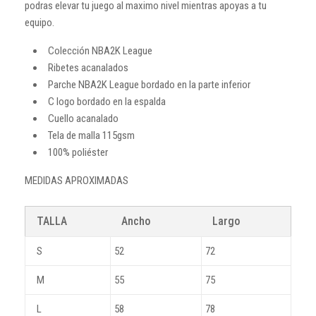
podras elevar tu juego al maximo nivel mientras apoyas a tu
equipo.
Colección NBA2K League
Ribetes acanalados
Parche NBA2K League bordado en la parte inferior
C logo bordado en la espalda
Cuello acanalado
Tela de malla 115gsm
100% poliéster
MEDIDAS APROXIMADAS
TALLA
Ancho
Largo
S
52
72
M
55
75
L
58
78