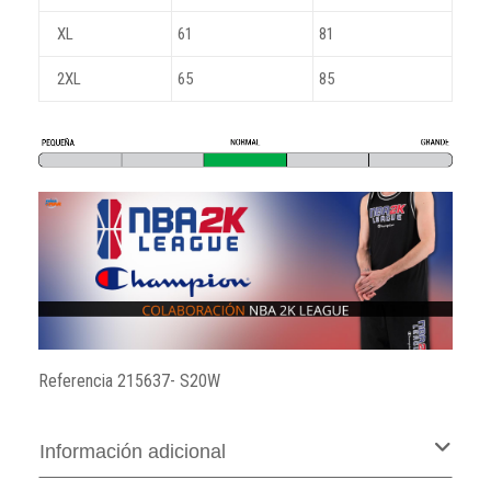
XL
61
81
2XL
65
85
Referencia
215637- S20W
Información adicional