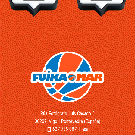
Rúa Fotógrafo Luis Casado 5
36209, Vigo | Pontevedra (España)
627 735 087
|
smartphone
email