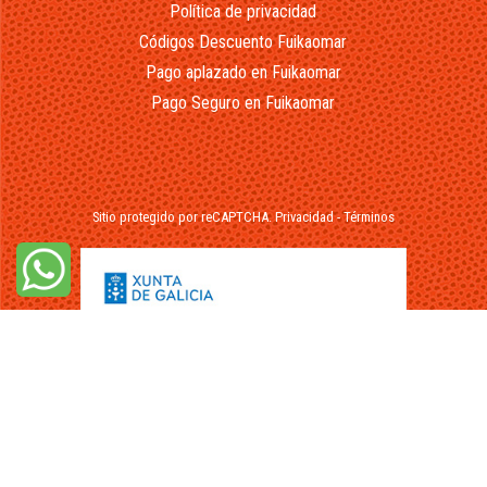
Política de privacidad
Códigos Descuento Fuikaomar
Pago aplazado en Fuikaomar
Pago Seguro en Fuikaomar
Sitio protegido por reCAPTCHA.
Privacidad
-
Términos