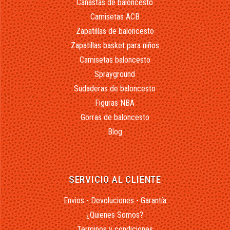
Canastas de baloncesto
Camisetas ACB
Zapatillas de baloncesto
Zapatillas basket para niños
Camisetas baloncesto
Sprayground
Sudaderas de baloncesto
Figuras NBA
Gorras de baloncesto
Blog
SERVICIO AL CLIENTE
Envios - Devoluciones - Garantía
¿Quienes Somos?
Terminos y condiciones