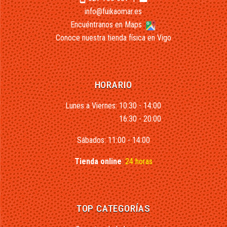
info@fuikaomar.es
Encuéntranos en Maps
Conoce nuestra tienda física en Vigo
HORARIO
Lunes a Viernes: 10:30 - 14:00
16:30 - 20:00
Sábados: 11:00 - 14:00
Tienda online
:
24 horas
TOP CATEGORÍAS