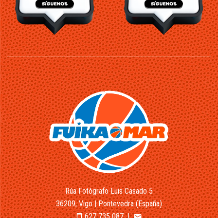
Rúa Fotógrafo Luis Casado 5
36209, Vigo | Pontevedra (España)
627 735 087
|
smartphone
email