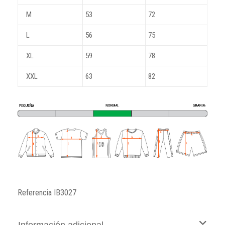
M
53
72
L
56
75
XL
59
78
XXL
63
82
Referencia
IB3027