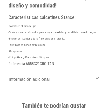
diseño y comodidad!
Caracteristicas calcetines Stance:
-Soporte en el arco del pie
-Talón y puntera reforzados para mayor comodidad y durabilidad cuando juegas.
-Imagen del jugador y de la franquicia en el diseño.
-Terry Loop en zonas estratégicas.
-Composicion:
-91% poliéster, 4% elastano, 5% nylon
Referencia
A558C21GRG-TAN
Información adicional
También te podrían gustar