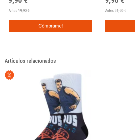
9,90 €
9,90 €
Antes
19,90 €
Antes
21,90 €
Cómprame!
C
Artículos relacionados