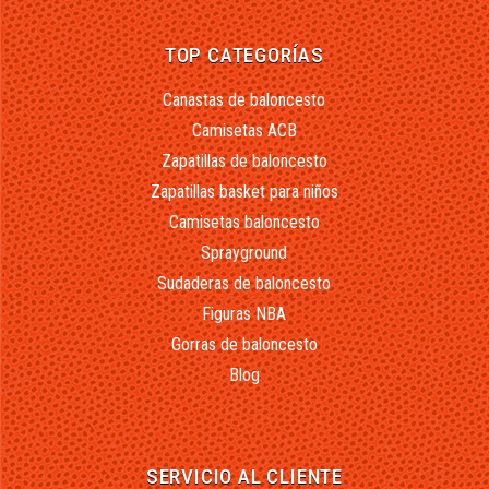
TOP CATEGORÍAS
Canastas de baloncesto
Camisetas ACB
Zapatillas de baloncesto
Zapatillas basket para niños
Camisetas baloncesto
Sprayground
Sudaderas de baloncesto
Figuras NBA
Gorras de baloncesto
Blog
SERVICIO AL CLIENTE