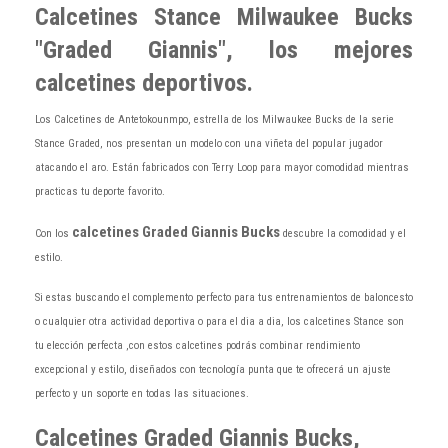
Calcetines Stance Milwaukee Bucks
"Graded Giannis", los mejores
calcetines deportivos.
Los Calcetines de Antetokounmpo, estrella de los Milwaukee Bucks de la serie
Stance Graded, nos presentan un modelo con una viñeta del popular jugador
atacando el aro. Están fabricados con Terry Loop para mayor comodidad mientras
practicas tu deporte favorito.
calcetines Graded Giannis Bucks
Con los
descubre la comodidad y el
estilo.
Si estas buscando el complemento perfecto para tus entrenamientos de baloncesto
o cualquier otra actividad deportiva o para el dia a dia, los calcetines Stance son
tu elección perfecta ,con estos calcetines podrás combinar rendimiento
excepcional y estilo, diseñados con tecnología punta que te ofrecerá un ajuste
perfecto y un soporte en todas las situaciones.
Calcetines Graded Giannis Bucks,