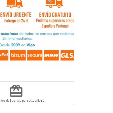
redeem
tos de fidelidad para este artículo.