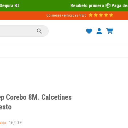
Recíbelo primero 📦 Paga después con Sequr
Opiniones verificadas
4,8/5

ep Corebo 8M. Calcetines
esto
16,90 €
luido