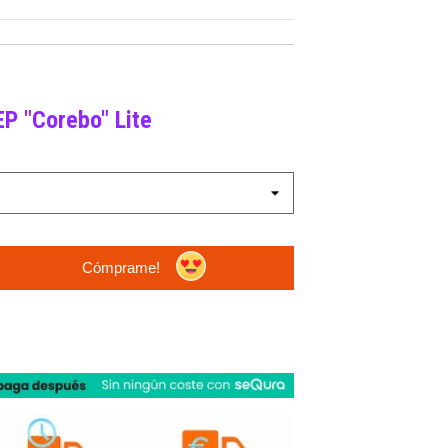
P "Corebo" Lite
Cómprame!