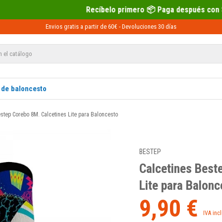
Recíbelo primero 📦 Paga después con Sequra 💶
Envios gratis a partir de 60€ -
Devoluciones
30 días
 de baloncesto
step Corebo 8M. Calcetines Lite para Baloncesto
BESTEP
Calcetines Best
Lite para Balonc
9,90 €
IVA inc