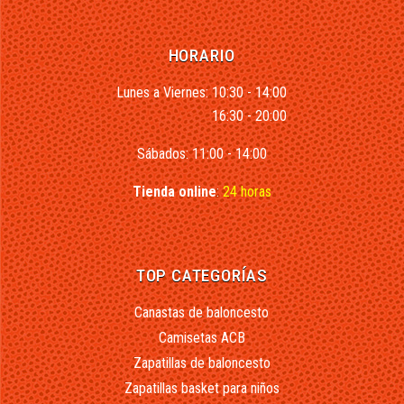
HORARIO
Lunes a Viernes: 10:30 - 14:00
16:30 - 20:00
Sábados: 11:00 - 14:00
Tienda online
:
24 horas
TOP CATEGORÍAS
Canastas de baloncesto
Camisetas ACB
Zapatillas de baloncesto
Zapatillas basket para niños