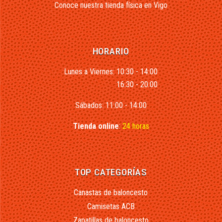
Conoce nuestra tienda física en Vigo
HORARIO
Lunes a Viernes: 10:30 - 14:00
16:30 - 20:00
Sábados: 11:00 - 14:00
Tienda online
:
24 horas
TOP CATEGORÍAS
Canastas de baloncesto
Camisetas ACB
Zapatillas de baloncesto