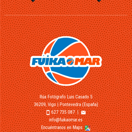
Rúa Fotógrafo Luis Casado 5
36209, Vigo | Pontevedra (España)
627 735 087
|
smartphone
email
info@fuikaomar.es
Encuéntranos en Maps