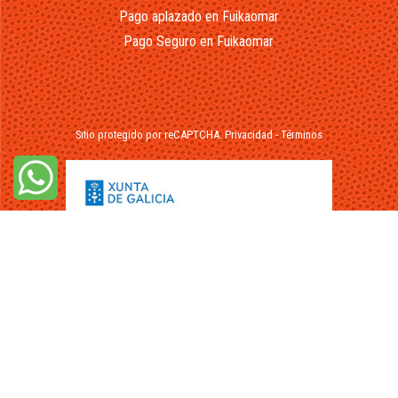
Pago aplazado en Fuikaomar
Pago Seguro en Fuikaomar
Sitio protegido por reCAPTCHA.
Privacidad
-
Términos