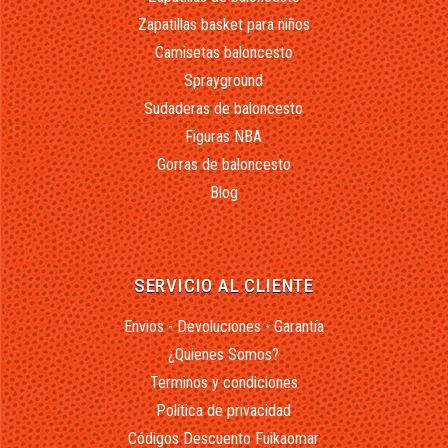
Zapatillas basket para niños
Camisetas baloncesto
Sprayground
Sudaderas de baloncesto
Figuras NBA
Gorras de baloncesto
Blog
SERVICIO AL CLIENTE
Envios - Devoluciones - Garantía
¿Quienes Somos?
Terminos y condiciones
Política de privacidad
Códigos Descuento Fuikaomar