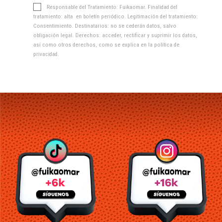
Responsable del Tratamiento: Fuikaomar. Finalidad del
tratamiento: alta en boletín periódico. Legitimación del tratamiento:
Consentimiento. Destinatarios: no se cederán datos, salvo
obligación legal. Derechos: acceder, rectificar y suprimir los datos,
así como otros derechos, como se explica en la
política de
privacidad
.