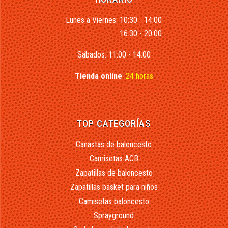
Lunes a Viernes: 10:30 - 14:00
16:30 - 20:00
Sábados: 11:00 - 14:00
Tienda online
:
24 horas
TOP CATEGORÍAS
Canastas de baloncesto
Camisetas ACB
Zapatillas de baloncesto
Zapatillas basket para niños
Camisetas baloncesto
Sprayground