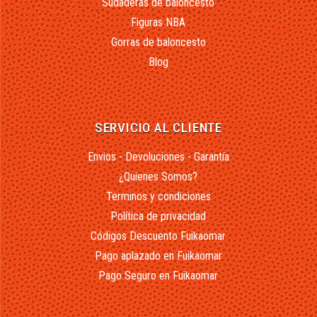
Sudaderas de baloncesto
Figuras NBA
Gorras de baloncesto
Blog
SERVICIO AL CLIENTE
Envios - Devoluciones - Garantía
¿Quienes Somos?
Terminos y condiciones
Política de privacidad
Códigos Descuento Fuikaomar
Pago aplazado en Fuikaomar
Pago Seguro en Fuikaomar