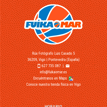
Rúa Fotógrafo Luis Casado 5
36209, Vigo | Pontevedra (España)
627 735 087
|
smartphone
email
info@fuikaomar.es
Encuéntranos en Maps
Conoce nuestra tienda física en Vigo
HORARIO