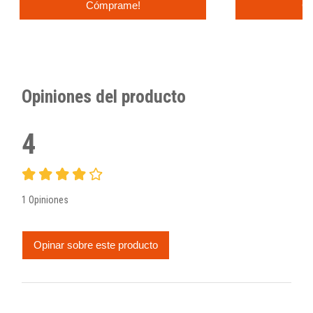
Cómprame!
C
Opiniones del producto
4
1 Opiniones
Opinar sobre este producto