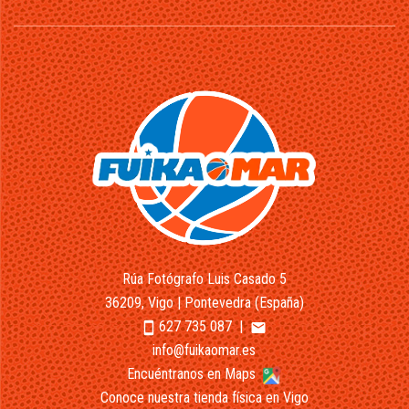
Rúa Fotógrafo Luis Casado 5
36209, Vigo | Pontevedra (España)
627 735 087
|
smartphone
email
info@fuikaomar.es
Encuéntranos en Maps
Conoce nuestra tienda física en Vigo