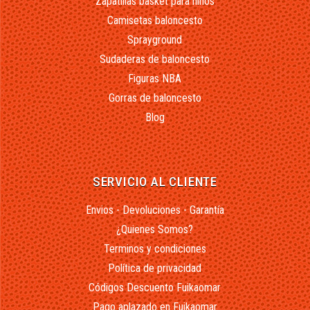
Zapatillas basket para niños
Camisetas baloncesto
Sprayground
Sudaderas de baloncesto
Figuras NBA
Gorras de baloncesto
Blog
SERVICIO AL CLIENTE
Envios - Devoluciones - Garantía
¿Quienes Somos?
Terminos y condiciones
Política de privacidad
Códigos Descuento Fuikaomar
Pago aplazado en Fuikaomar