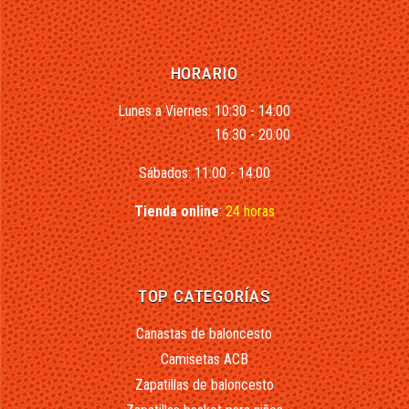
HORARIO
Lunes a Viernes: 10:30 - 14:00
16:30 - 20:00
Sábados: 11:00 - 14:00
Tienda online
:
24 horas
TOP CATEGORÍAS
Canastas de baloncesto
Camisetas ACB
Zapatillas de baloncesto