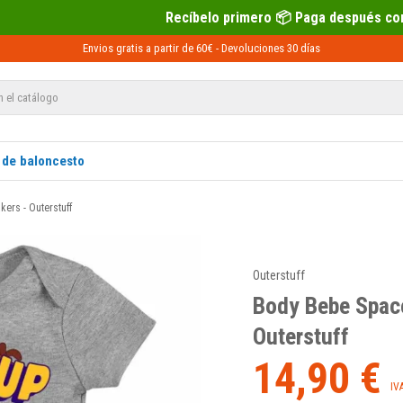
Recíbelo primero 📦 Paga después con Sequra 💶
Envios gratis a partir de 60€ -
Devoluciones
30 días
 de baloncesto
ers - Outerstuff
Outerstuff
Body Bebe Space
Outerstuff
14,90 €
IV