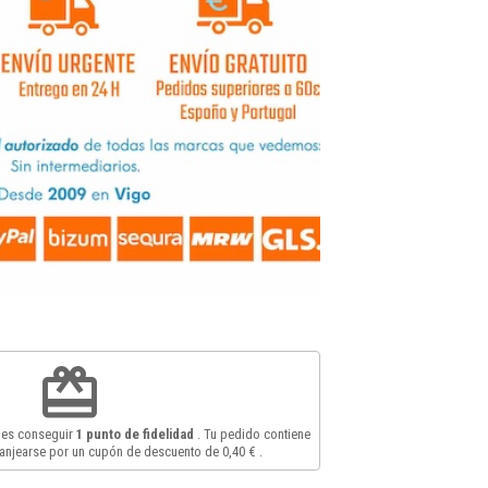
redeem
des conseguir
1
punto de fidelidad
. Tu pedido contiene
anjearse por un cupón de descuento de
0,40 €
.