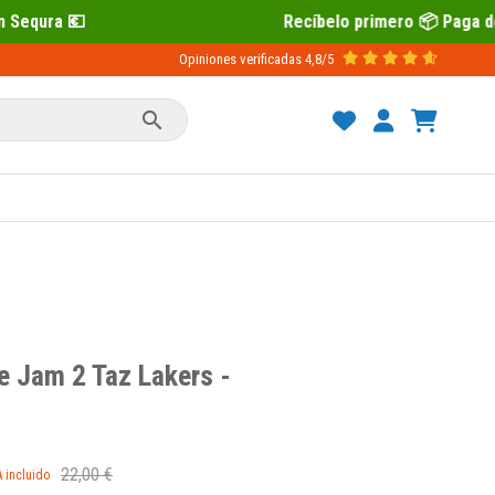
Recíbelo primero 📦 Paga después con Sequra 💶
Opiniones verificadas
4,8/5

 Jam 2 Taz Lakers -
22,00 €
A incluido