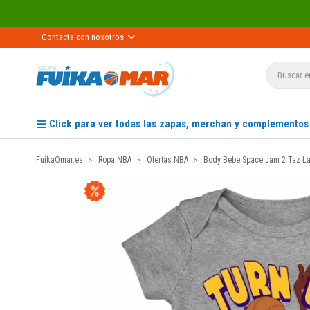
Contacta con nosotros
Click para ver todas las zapas, merchan y complementos
FuikaOmar.es
Ropa NBA
Ofertas NBA
Body Bebe Space Jam 2 Taz Lak