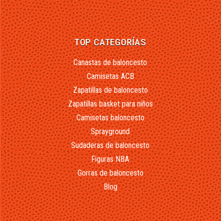
TOP CATEGORÍAS
Canastas de baloncesto
Camisetas ACB
Zapatillas de baloncesto
Zapatillas basket para niños
Camisetas baloncesto
Sprayground
Sudaderas de baloncesto
Figuras NBA
Gorras de baloncesto
Blog