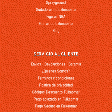
Sprayground
Sudaderas de baloncesto
Figuras NBA
Gorras de baloncesto
Blog
SERVICIO AL CLIENTE
Envios - Devoluciones - Garantía
¿Quienes Somos?
Terminos y condiciones
Política de privacidad
Códigos Descuento Fuikaomar
Pago aplazado en Fuikaomar
Pago Seguro en Fuikaomar