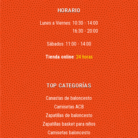
HORARIO
Lunes a Viernes: 10:30 - 14:00
16:30 - 20:00
Sábados: 11:00 - 14:00
Tienda online
:
24 horas
TOP CATEGORÍAS
Canastas de baloncesto
Camisetas ACB
Zapatillas de baloncesto
Zapatillas basket para niños
Camisetas baloncesto