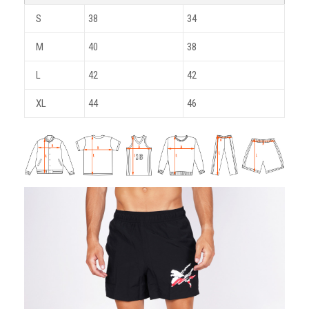
S
38
34
M
40
38
L
42
42
XL
44
46