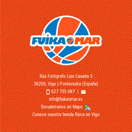
Rúa Fotógrafo Luis Casado 5
36209, Vigo | Pontevedra (España)
627 735 087
|
smartphone
email
info@fuikaomar.es
Encuéntranos en Maps
Conoce nuestra tienda física en Vigo