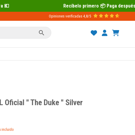
Recíbelo primero 📦 Paga después con Sequra 💶
Opiniones verificadas
4,8/5

 Oficial " The Duke " Silver
A incluido