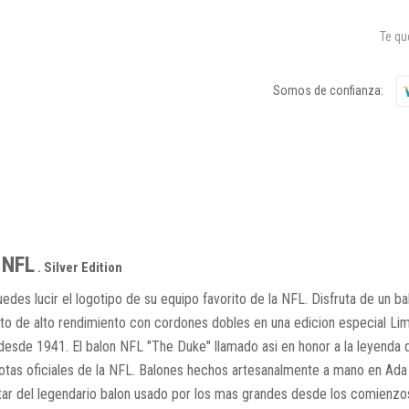
Te q
Somos de confianza:
 NFL
. Silver Edition
edes lucir el logotipo de su equipo favorito de la NFL. Disfruta de un 
to de alto rendimiento con cordones dobles en una edicion especial Limi
L desde 1941. El balon NFL "The Duke" llamado asi en honor a la leyenda 
otas oficiales de la NFL. Balones hechos artesanalmente a mano en Ada (
tar del legendario balon usado por los mas grandes desde los comienzo