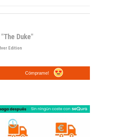
L "The Duke"
lver Edition
Cómprame!