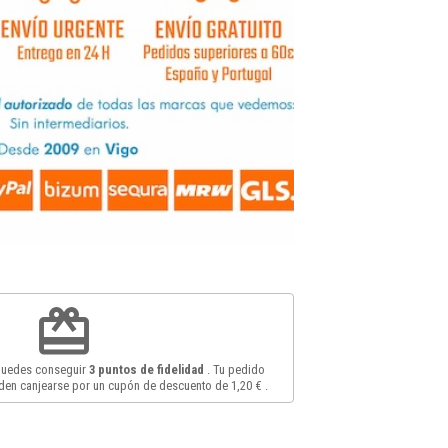
redeem
 puedes conseguir
3
puntos de fidelidad
. Tu pedido
en canjearse por un cupón de descuento de
1,20 €
.