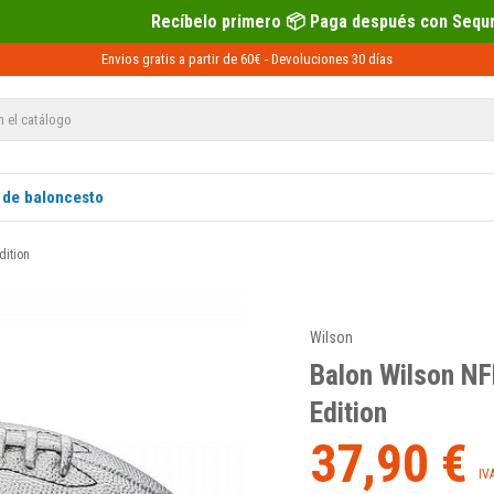
elo primero 📦 Paga después con Sequra 💶
Envios gratis a partir de 60€ -
Devoluciones
30 días
 de baloncesto
dition
Wilson
Balon Wilson NFL
Edition
37,90 €
IV