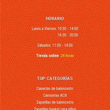
HORARIO
Lunes a Viernes: 10:30 - 14:00
16:30 - 20:00
Sábados: 11:00 - 14:00
Tienda online
:
24 horas
TOP CATEGORÍAS
Canastas de baloncesto
Camisetas ACB
Zapatillas de baloncesto
Zapatillas basket para niños