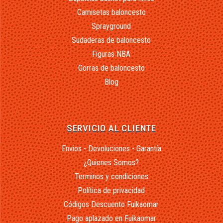
Camisetas baloncesto
Sprayground
Sudaderas de baloncesto
Figuras NBA
Gorras de baloncesto
Blog
SERVICIO AL CLIENTE
Envios - Devoluciones - Garantía
¿Quienes Somos?
Terminos y condiciones
Política de privacidad
Códigos Descuento Fuikaomar
Pago aplazado en Fuikaomar