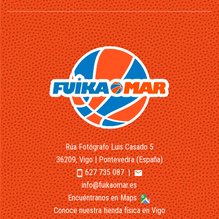
Rúa Fotógrafo Luis Casado 5
36209, Vigo | Pontevedra (España)
627 735 087
|
smartphone
email
info@fuikaomar.es
Encuéntranos en Maps
Conoce nuestra tienda física en Vigo